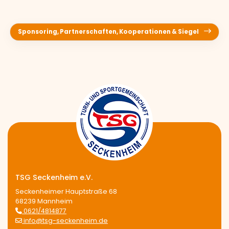
Sponsoring, Partnerschaften, Kooperationen & Siegel
TSG Seckenheim e.V.
Seckenheimer Hauptstraße 68
68239 Mannheim
0621/4814877
info@tsg-seckenheim.de