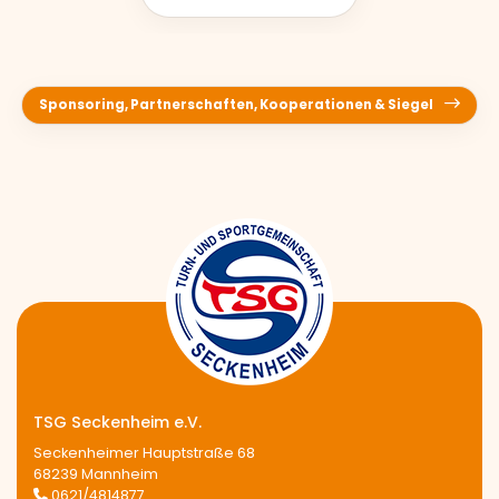
Sponsoring, Partnerschaften, Kooperationen & Siegel
TSG Seckenheim e.V.
Seckenheimer Hauptstraße 68
68239 Mannheim
0621/4814877