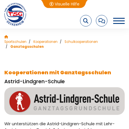
Visuelle Hilfe
A-
A
A+
Sportschulen
Kooperationen
Schulkooperationen
Startseite
Ganztagsschulen
News
Sportangebot
Kooperationen mit Ganztagsschulen
Häufige Suchbegriffe:
Fit & Gesund
Astrid-Lindgren-Schule
News
Sportangebote
Sportschulen
Schwimmschule
Trainingszeiten
Reha-Sport
Kindersportschule
Schwimmschule
Kindersportschule
Ball-Kids
Wir unterstützen die Astrid-Lindgren-Schule mit Lehr-