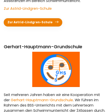
Assistenzen im Bereich Schwimmuntericht.
Ballett-Kids
Mitglied werden
Fragen & Antworten
Zur Astrid-Lindgren-Schule
Ferienprogramm
Leichte Sprache
Kooperationen
Zur Astrid-Lindgren-Schule
TSG Sportis - flexible Nachmittagsbetreuung für
Grundschüler
PFiFF im Kindergarten
Gerhart-Hauptmann-Grundschule
Schulkooperationen
Ganztagsschulen
AGs
Start-Chancen-Programm
Schwimmen
Seit mehreren Jahren haben wir eine Kooperation mit
der
Gerhart-Hauptmann-Grundschule
. Wir führen im
Der Verein
Rahmen des BSS-Unterrichts mit dem Lehrerteam
zusammen den Schwimmunterricht der 3.Klassen durch.
Verantwortung