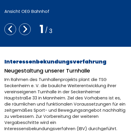
Mitglied werden
Fragen & Antworten
Kontakt
Ansicht OEG Bahnhof
TSG Bauprojekte
Leichte Sprache
1
TSG Sportstätte: die Neugestaltung unserer Turnhalle
3
Unterlagen zur IBV
Umzug Gesundheitsstudio
Interessenbekundungsverfahrung
Neugestaltung unserer Turnhalle
Mitglied werden
Partner werden
Im Rahmen des Turnhallenprojekts plant die TSG
Seckenheim e. V. die bauliche Weiterentwicklung ihrer
vereinseigenen Turnhalle in der Seckenheimer
Hauptstraße 33 in Mannheim. Ziel des Vorhabens ist es,
die räumlichen und funktionalen Voraussetzungen für ein
zeitgemäßes Sport- und Bewegungsangebot nachhaltig
zu verbessern. Zur Vorbereitung der weiteren
Vergabeschritte wird ein
Interessensbekundungsverfahren (IBV) durchgeführt.