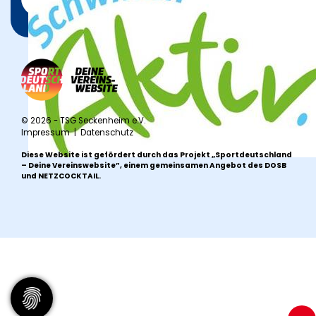
© 2026 - TSG Seckenheim e.V.
Impressum
|
Datenschutz
Diese Website ist gefördert durch das Projekt
„Sportdeutschland
– Deine Vereinswebsite”
, einem gemeinsamen Angebot des DOSB
und NETZCOCKTAIL.