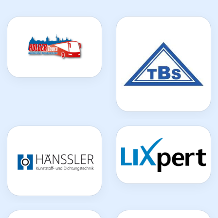
Trainingszeiten
Mitglied werden
Fragen & Antworten
Aktuelles
Leichte Sprache
Termine
Turnen & Akrobatik
Gymnastik für Seniorinnen und Senioren
Ballsport
Breitensport
Fit & Gesund
Sportschulen
Der Verein
Verantwortung
Service