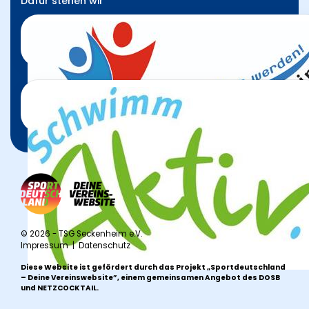
Dafür stehen wir
© 2026 - TSG Seckenheim e.V.
Impressum
|
Datenschutz
Diese Website ist gefördert durch das Projekt
„Sportdeutschland
– Deine Vereinswebsite”
, einem gemeinsamen Angebot des DOSB
und NETZCOCKTAIL.