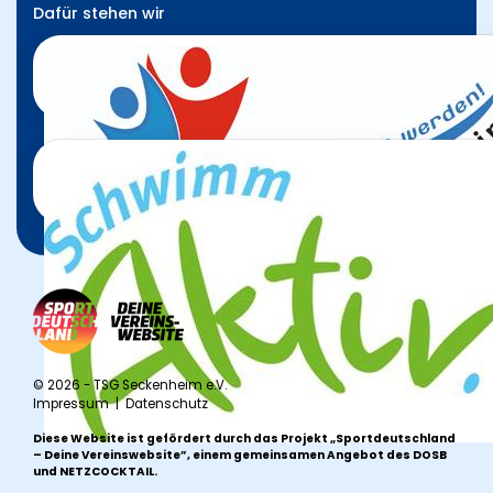
Dafür stehen wir
© 2026 - TSG Seckenheim e.V.
Impressum
|
Datenschutz
Diese Website ist gefördert durch das Projekt
„Sportdeutschland
– Deine Vereinswebsite”
, einem gemeinsamen Angebot des DOSB
und NETZCOCKTAIL.