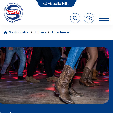
Visuelle Hilfe
A-
A
A+
Sportangebot
Tanzen
Linedance
Startseite
News
Sportangebot
Häufige Suchbegriffe:
Tanzen
Standard und Latein
News
Sportangebote
Ballett für Kinder
Trainingszeiten
Reha-Sport
Linedance
Schwimmschule
Kindersportschule
Ansprechpartner*innen