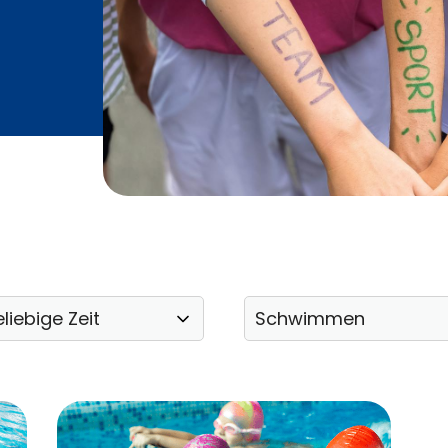
Mitglied werden
Öffnungszei
Leichte Sprache
Montag:
Dienstag:
Mittwoch:
Donnerstag:
Freitag:
Folgt uns a