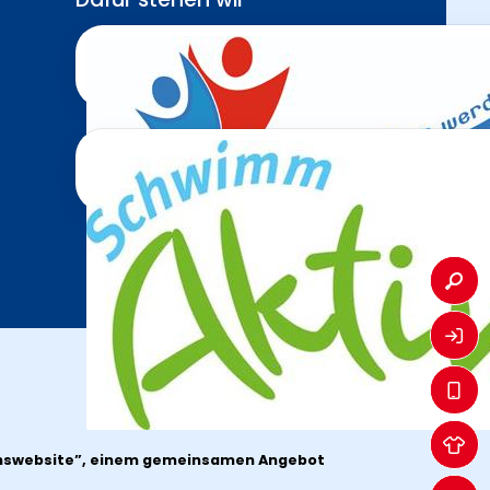
Sport
Mitgli
Zur V
nswebsite”
, einem gemeinsamen Angebot
Sport