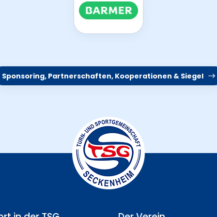
Sponsoring, Partnerschaften, Kooperationen & Siegel
rt in der TSG
Der Verein