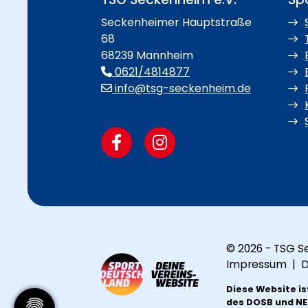
Seckenheimer Hauptstraße
68
68239 Mannheim
0621/4814877
info@tsg-seckenheim.de
© 2026 - TSG S
Impressum
|
D
Diese Website is
des DOSB und N