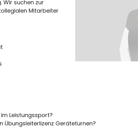
g. Wir suchen zur
Mitglied werden
llegialen Mitarbeiter
Öffnungszei
Leichte Sprache
Montag:
Dienstag:
Mittwoch:
t
Donnerstag:
s
Freitag:
Folgt uns a
 im Leistungssport?
gen Übungsleiterlizenz Geräteturnen?