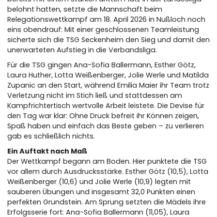
belohnt hatten, setzte die Mannschaft beim
Relegationswettkampf am 18. April 2026 in Nußloch noch
eins obendrauf: Mit einer geschlossenen Teamleistung
sicherte sich die TSG Seckenheim den Sieg und damit den
unerwarteten Aufstieg in die Verbandsliga.
Für die TSG gingen Ana-Sofia Ballermann, Esther Götz,
Laura Huther, Lotta Weißenberger, Jolie Werle und Matilda
Zupanic an den Start, während Emilia Maier ihr Team trotz
Verletzung nicht im Stich ließ und stattdessen am
Kampfrichtertisch wertvolle Arbeit leistete. Die Devise für
den Tag war klar: Ohne Druck befreit ihr Können zeigen,
Spaß haben und einfach das Beste geben – zu verlieren
gab es schließlich nichts.
Ein Auftakt nach Maß
Der Wettkampf begann am Boden. Hier punktete die TSG
vor allem durch Ausdrucksstärke. Esther Götz (10,5), Lotta
Weißenberger (10,6) und Jolie Werle (10,9) legten mit
sauberen Übungen und insgesamt 32,0 Punkten einen
perfekten Grundstein. Am Sprung setzten die Mädels ihre
Erfolgsserie fort: Ana-Sofia Ballermann (11,05), Laura