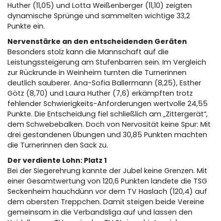
Huther (11,05) und Lotta Weißenberger (11,10) zeigten
dynamische Sprünge und sammelten wichtige 33,2
Punkte ein.
Nervenstärke an den entscheidenden Geräten
Besonders stolz kann die Mannschaft auf die
Leistungssteigerung am Stufenbarren sein. Im Vergleich
zur Rückrunde in Weinheim turnten die Turnerinnen
deutlich sauberer. Ana-Sofia Ballermann (8,25), Esther
Götz (8,70) und Laura Huther (7,6) erkämpften trotz
fehlender Schwierigkeits-Anforderungen wertvolle 24,55
Punkte. Die Entscheidung fiel schließlich am „Zittergerät“,
dem Schwebebalken. Doch von Nervosität keine Spur: Mit
drei gestandenen Übungen und 30,85 Punkten machten
die Turnerinnen den Sack zu.
Der verdiente Lohn: Platz 1
Bei der Siegerehrung kannte der Jubel keine Grenzen. Mit
einer Gesamtwertung von 120,6 Punkten landete die TSG
Seckenheim hauchdünn vor dem TV Haslach (120,4) auf
dem obersten Treppchen. Damit steigen beide Vereine
gemeinsam in die Verbandsliga auf und lassen den